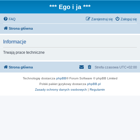
*** Ego i ja ***
FAQ
Zarejestruj się
Zaloguj się
Strona główna
Informacje
Trwają prace techniczne
Strona główna
Strefa czasowa
UTC+02:00
Technologię dostarcza
phpBB
® Forum Software © phpBB Limited
Polski pakiet językowy dostarcza
phpBB.pl
Zasady ochrony danych osobowych
|
Regulamin