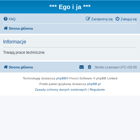
*** Ego i ja ***
FAQ
Zarejestruj się
Zaloguj się
Strona główna
Informacje
Trwają prace techniczne
Strona główna
Strefa czasowa
UTC+02:00
Technologię dostarcza
phpBB
® Forum Software © phpBB Limited
Polski pakiet językowy dostarcza
phpBB.pl
Zasady ochrony danych osobowych
|
Regulamin