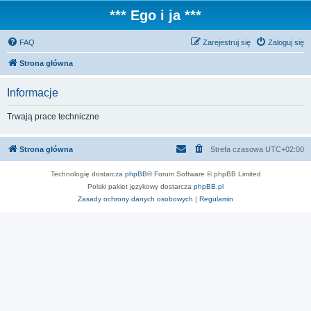
*** Ego i ja ***
FAQ
Zarejestruj się
Zaloguj się
Strona główna
Informacje
Trwają prace techniczne
Strona główna
Strefa czasowa
UTC+02:00
Technologię dostarcza
phpBB
® Forum Software © phpBB Limited
Polski pakiet językowy dostarcza
phpBB.pl
Zasady ochrony danych osobowych
|
Regulamin