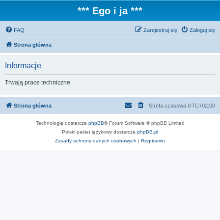
*** Ego i ja ***
FAQ
Zarejestruj się
Zaloguj się
Strona główna
Informacje
Trwają prace techniczne
Strona główna
Strefa czasowa
UTC+02:00
Technologię dostarcza
phpBB
® Forum Software © phpBB Limited
Polski pakiet językowy dostarcza
phpBB.pl
Zasady ochrony danych osobowych
|
Regulamin