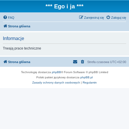
*** Ego i ja ***
FAQ
Zarejestruj się
Zaloguj się
Strona główna
Informacje
Trwają prace techniczne
Strona główna
Strefa czasowa
UTC+02:00
Technologię dostarcza
phpBB
® Forum Software © phpBB Limited
Polski pakiet językowy dostarcza
phpBB.pl
Zasady ochrony danych osobowych
|
Regulamin