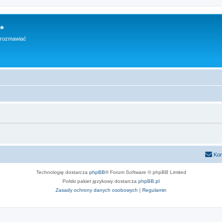
*
h rozmawiać
Kon
Technologię dostarcza
phpBB
® Forum Software © phpBB Limited
Polski pakiet językowy dostarcza
phpBB.pl
Zasady ochrony danych osobowych
|
Regulamin