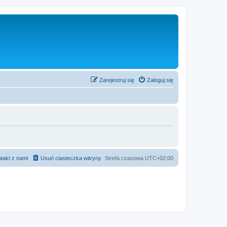
Zarejestruj się
Zaloguj się
takt z nami
Usuń ciasteczka witryny
Strefa czasowa
UTC+02:00