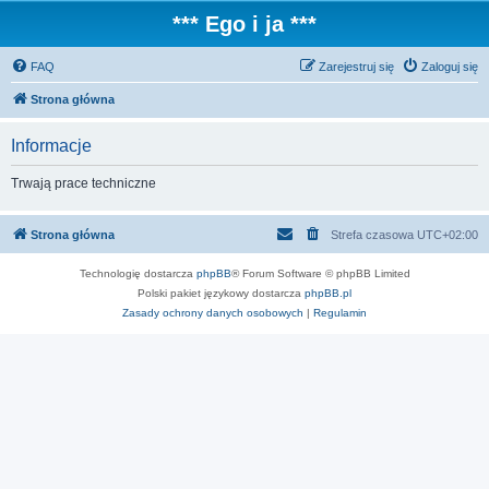
*** Ego i ja ***
FAQ
Zarejestruj się
Zaloguj się
Strona główna
Informacje
Trwają prace techniczne
Strona główna
Strefa czasowa
UTC+02:00
Technologię dostarcza
phpBB
® Forum Software © phpBB Limited
Polski pakiet językowy dostarcza
phpBB.pl
Zasady ochrony danych osobowych
|
Regulamin