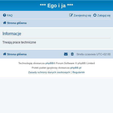
*** Ego i ja ***
FAQ
Zarejestruj się
Zaloguj się
Strona główna
Informacje
Trwają prace techniczne
Strona główna
Strefa czasowa
UTC+02:00
Technologię dostarcza
phpBB
® Forum Software © phpBB Limited
Polski pakiet językowy dostarcza
phpBB.pl
Zasady ochrony danych osobowych
|
Regulamin