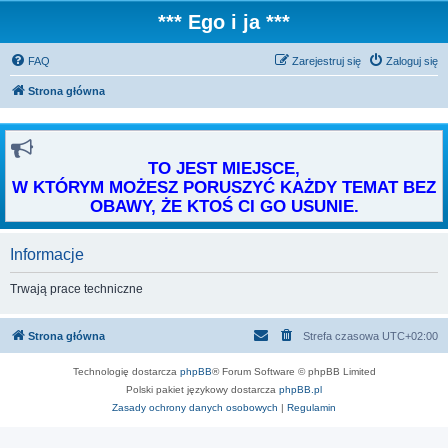
*** Ego i ja ***
FAQ
Zarejestruj się
Zaloguj się
Strona główna
TO JEST MIEJSCE,
W KTÓRYM MOŻESZ PORUSZYĆ KAŻDY TEMAT BEZ
OBAWY, ŻE KTOŚ CI GO USUNIE.
Informacje
Trwają prace techniczne
Strona główna
Strefa czasowa
UTC+02:00
Technologię dostarcza
phpBB
® Forum Software © phpBB Limited
Polski pakiet językowy dostarcza
phpBB.pl
Zasady ochrony danych osobowych
|
Regulamin