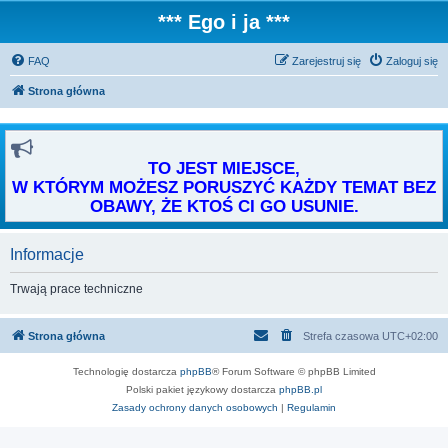
*** Ego i ja ***
FAQ
Zarejestruj się
Zaloguj się
Strona główna
TO JEST MIEJSCE,
W KTÓRYM MOŻESZ PORUSZYĆ KAŻDY TEMAT BEZ
OBAWY, ŻE KTOŚ CI GO USUNIE.
Informacje
Trwają prace techniczne
Strona główna
Strefa czasowa
UTC+02:00
Technologię dostarcza
phpBB
® Forum Software © phpBB Limited
Polski pakiet językowy dostarcza
phpBB.pl
Zasady ochrony danych osobowych
|
Regulamin