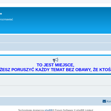
*
h rozmawiać
TO JEST MIEJSCE,
ESZ PORUSZYĆ KAŻDY TEMAT BEZ OBAWY, ŻE KTOŚ 
Kon
Technologię dostarcza
phpBB
® Forum Software © phpBB Limited