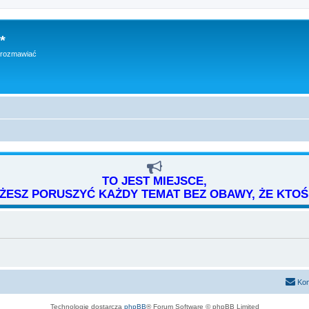
*
h rozmawiać
TO JEST MIEJSCE,
ESZ PORUSZYĆ KAŻDY TEMAT BEZ OBAWY, ŻE KTOŚ 
Kon
Technologię dostarcza
phpBB
® Forum Software © phpBB Limited