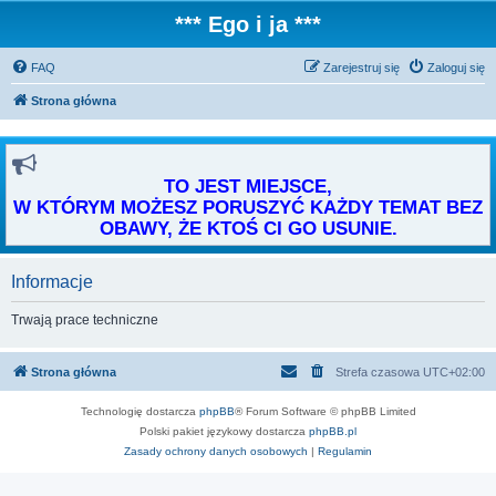
*** Ego i ja ***
FAQ
Zarejestruj się
Zaloguj się
Strona główna
TO JEST MIEJSCE,
W KTÓRYM MOŻESZ PORUSZYĆ KAŻDY TEMAT BEZ
OBAWY, ŻE KTOŚ CI GO USUNIE.
Informacje
Trwają prace techniczne
Strona główna
Strefa czasowa
UTC+02:00
Technologię dostarcza
phpBB
® Forum Software © phpBB Limited
Polski pakiet językowy dostarcza
phpBB.pl
Zasady ochrony danych osobowych
|
Regulamin