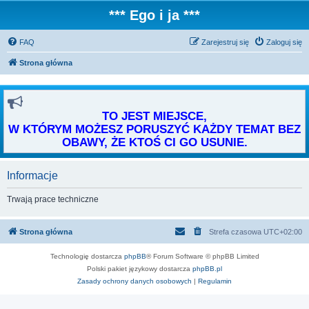
*** Ego i ja ***
FAQ
Zarejestruj się
Zaloguj się
Strona główna
TO JEST MIEJSCE,
W KTÓRYM MOŻESZ PORUSZYĆ KAŻDY TEMAT BEZ
OBAWY, ŻE KTOŚ CI GO USUNIE.
Informacje
Trwają prace techniczne
Strona główna
Strefa czasowa
UTC+02:00
Technologię dostarcza
phpBB
® Forum Software © phpBB Limited
Polski pakiet językowy dostarcza
phpBB.pl
Zasady ochrony danych osobowych
|
Regulamin