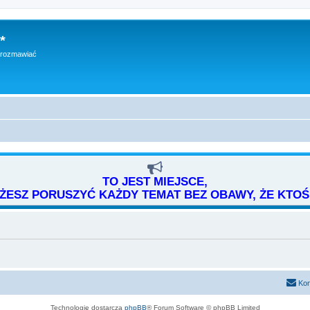
*
h rozmawiać
TO JEST MIEJSCE,
ESZ PORUSZYĆ KAŻDY TEMAT BEZ OBAWY, ŻE KTOŚ 
Kon
Technologię dostarcza
phpBB
® Forum Software © phpBB Limited