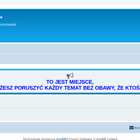
*
h rozmawiać
TO JEST MIEJSCE,
ESZ PORUSZYĆ KAŻDY TEMAT BEZ OBAWY, ŻE KTOŚ 
Kon
Technologię dostarcza
phpBB
® Forum Software © phpBB Limited