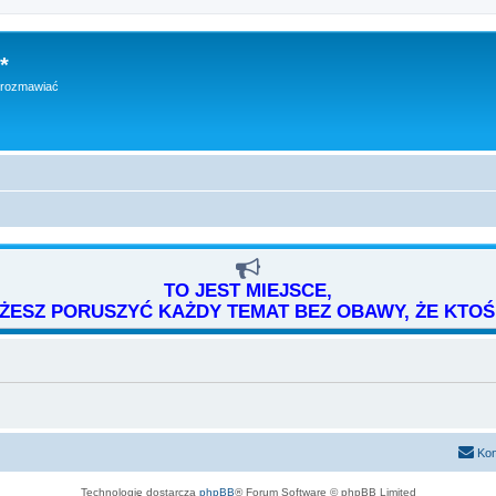
*
h rozmawiać
TO JEST MIEJSCE,
ESZ PORUSZYĆ KAŻDY TEMAT BEZ OBAWY, ŻE KTOŚ 
Kon
Technologię dostarcza
phpBB
® Forum Software © phpBB Limited