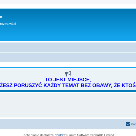
*
h rozmawiać
TO JEST MIEJSCE,
ESZ PORUSZYĆ KAŻDY TEMAT BEZ OBAWY, ŻE KTOŚ 
Kon
Technologię dostarcza
phpBB
® Forum Software © phpBB Limited