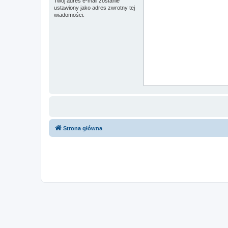
Twój adres e-mail zostanie
ustawiony jako adres zwrotny tej
wiadomości.
Strona główna