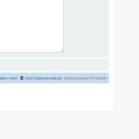
takt z nami
Usuń ciasteczka witryny
Strefa czasowa
UTC+02:00