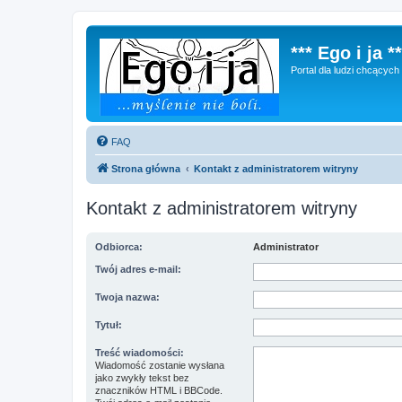
*** Ego i ja **
Portal dla ludzi chcącyc
FAQ
Strona główna
Kontakt z administratorem witryny
Kontakt z administratorem witryny
Odbiorca:
Administrator
Twój adres e-mail:
Twoja nazwa:
Tytuł:
Treść wiadomości:
Wiadomość zostanie wysłana
jako zwykły tekst bez
znaczników HTML i BBCode.