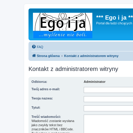
*** Ego i ja **
Portal dla ludzi chcącyc
FAQ
Strona główna
Kontakt z administratorem witryny
Kontakt z administratorem witryny
Odbiorca:
Administrator
Twój adres e-mail:
Twoja nazwa:
Tytuł:
Treść wiadomości:
Wiadomość zostanie wysłana
jako zwykły tekst bez
znaczników HTML i BBCode.