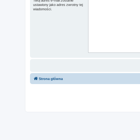
Twój adres e-mail zostanie
ustawiony jako adres zwrotny tej
wiadomości.
Strona główna