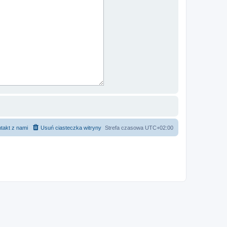
takt z nami
Usuń ciasteczka witryny
Strefa czasowa
UTC+02:00