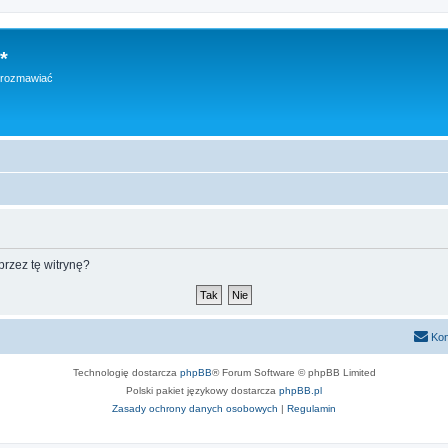
*
h rozmawiać
rzez tę witrynę?
Kon
Technologię dostarcza
phpBB
® Forum Software © phpBB Limited
Polski pakiet językowy dostarcza
phpBB.pl
Zasady ochrony danych osobowych
|
Regulamin