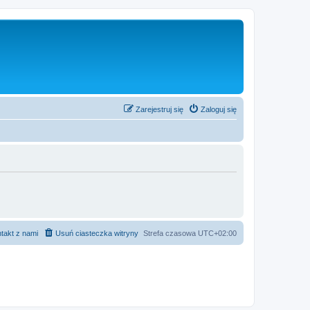
Zarejestruj się
Zaloguj się
takt z nami
Usuń ciasteczka witryny
Strefa czasowa
UTC+02:00