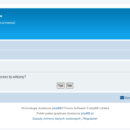
*
h rozmawiać
rzez tę witrynę?
Kon
Technologię dostarcza
phpBB
® Forum Software © phpBB Limited
Polski pakiet językowy dostarcza
phpBB.pl
Zasady ochrony danych osobowych
|
Regulamin