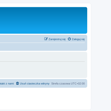
Zarejestruj się
Zaloguj się
takt z nami
Usuń ciasteczka witryny
Strefa czasowa
UTC+02:00