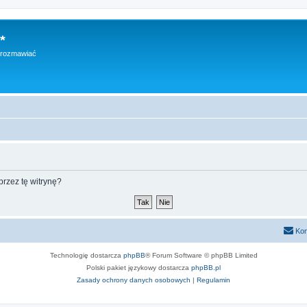
*
h rozmawiać
rzez tę witrynę?
Kon
Technologię dostarcza
phpBB
® Forum Software © phpBB Limited
Polski pakiet językowy dostarcza
phpBB.pl
Zasady ochrony danych osobowych
|
Regulamin