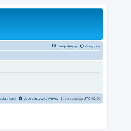
Zarejestruj się
Zaloguj się
takt z nami
Usuń ciasteczka witryny
Strefa czasowa
UTC+02:00