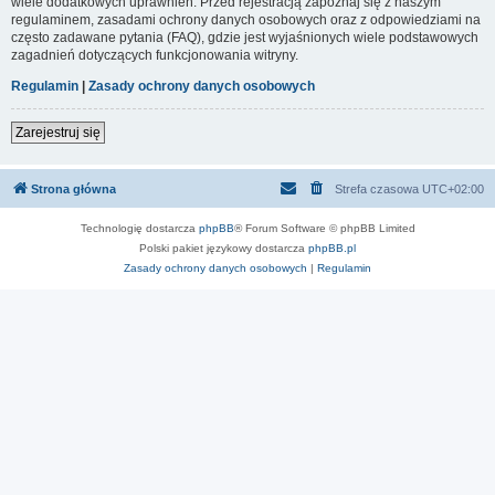
wiele dodatkowych uprawnień. Przed rejestracją zapoznaj się z naszym
regulaminem, zasadami ochrony danych osobowych oraz z odpowiedziami na
często zadawane pytania (FAQ), gdzie jest wyjaśnionych wiele podstawowych
zagadnień dotyczących funkcjonowania witryny.
Regulamin
|
Zasady ochrony danych osobowych
Zarejestruj się
Strona główna
Strefa czasowa
UTC+02:00
Technologię dostarcza
phpBB
® Forum Software © phpBB Limited
Polski pakiet językowy dostarcza
phpBB.pl
Zasady ochrony danych osobowych
|
Regulamin