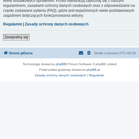
wiele dodatkowych uprawnień. Przed rejestracją zapoznaj się z naszym
regulaminem, zasadami ochrony danych osobowych oraz z odpowiedziami na
często zadawane pytania (FAQ), gdzie jest wyjaśnionych wiele podstawowych
zagadnień dotyczących funkcjonowania witryny.
Regulamin
|
Zasady ochrony danych osobowych
Zarejestruj się
Strona główna
Strefa czasowa
UTC+02:00
Technologię dostarcza
phpBB
® Forum Software © phpBB Limited
Polski pakiet językowy dostarcza
phpBB.pl
Zasady ochrony danych osobowych
|
Regulamin