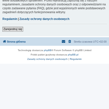
wiele dodatkowych uprawnień. Przed rejestracją zapoznaj się z naszym
regulaminem, zasadami ochrony danych osobowych oraz z odpowiedziami na
często zadawane pytania (FAQ), gdzie jest wyjaśnionych wiele podstawowych
zagadnień dotyczących funkcjonowania witryny.
Regulamin
|
Zasady ochrony danych osobowych
Zarejestruj się
Strona główna
Strefa czasowa
UTC+02:00
Technologię dostarcza
phpBB
® Forum Software © phpBB Limited
Polski pakiet językowy dostarcza
phpBB.pl
Zasady ochrony danych osobowych
|
Regulamin