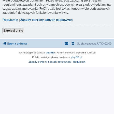
wiele dodatkowych uprawnień. Przed rejestracją zapoznaj się z naszym
regulaminem, zasadami ochrony danych osobowych oraz z odpowiedziami na
często zadawane pytania (FAQ), gdzie jest wyjaśnionych wiele podstawowych
zagadnień dotyczących funkcjonowania witryny.
Regulamin
|
Zasady ochrony danych osobowych
Zarejestruj się
Strona główna
Strefa czasowa
UTC+02:00
Technologię dostarcza
phpBB
® Forum Software © phpBB Limited
Polski pakiet językowy dostarcza
phpBB.pl
Zasady ochrony danych osobowych
|
Regulamin