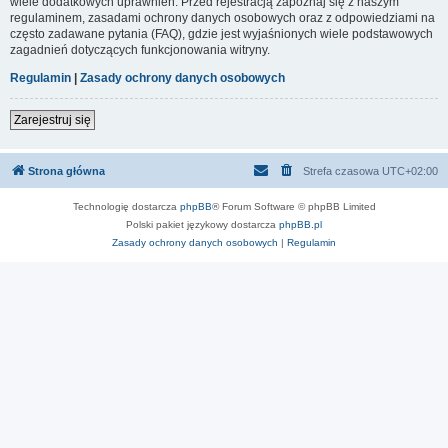
wiele dodatkowych uprawnień. Przed rejestracją zapoznaj się z naszym
regulaminem, zasadami ochrony danych osobowych oraz z odpowiedziami na
często zadawane pytania (FAQ), gdzie jest wyjaśnionych wiele podstawowych
zagadnień dotyczących funkcjonowania witryny.
Regulamin
|
Zasady ochrony danych osobowych
Zarejestruj się
Strona główna
Strefa czasowa
UTC+02:00
Technologię dostarcza
phpBB
® Forum Software © phpBB Limited
Polski pakiet językowy dostarcza
phpBB.pl
Zasady ochrony danych osobowych
|
Regulamin