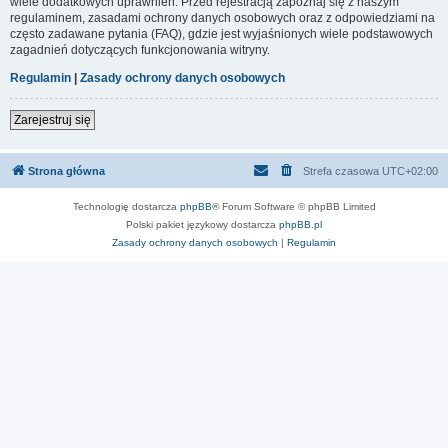
wiele dodatkowych uprawnień. Przed rejestracją zapoznaj się z naszym
regulaminem, zasadami ochrony danych osobowych oraz z odpowiedziami na
często zadawane pytania (FAQ), gdzie jest wyjaśnionych wiele podstawowych
zagadnień dotyczących funkcjonowania witryny.
Regulamin
|
Zasady ochrony danych osobowych
Zarejestruj się
Strona główna
Strefa czasowa
UTC+02:00
Technologię dostarcza
phpBB
® Forum Software © phpBB Limited
Polski pakiet językowy dostarcza
phpBB.pl
Zasady ochrony danych osobowych
|
Regulamin