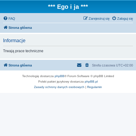
*** Ego i ja ***
FAQ
Zarejestruj się
Zaloguj się
Strona główna
Informacje
Trwają prace techniczne
Strona główna
Strefa czasowa
UTC+02:00
Technologię dostarcza
phpBB
® Forum Software © phpBB Limited
Polski pakiet językowy dostarcza
phpBB.pl
Zasady ochrony danych osobowych
|
Regulamin