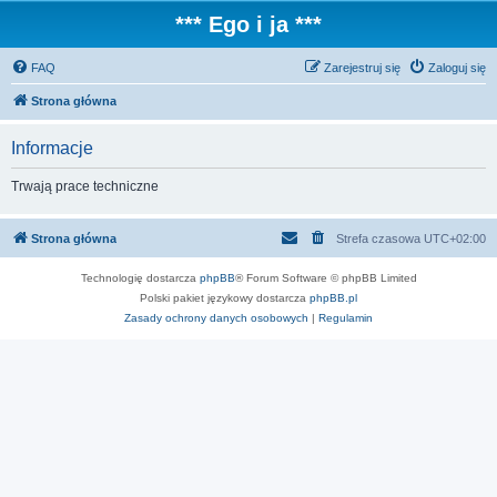
*** Ego i ja ***
FAQ
Zarejestruj się
Zaloguj się
Strona główna
Informacje
Trwają prace techniczne
Strona główna
Strefa czasowa
UTC+02:00
Technologię dostarcza
phpBB
® Forum Software © phpBB Limited
Polski pakiet językowy dostarcza
phpBB.pl
Zasady ochrony danych osobowych
|
Regulamin