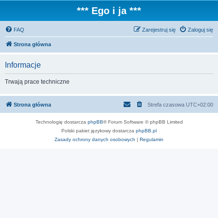
*** Ego i ja ***
FAQ
Zarejestruj się
Zaloguj się
Strona główna
Informacje
Trwają prace techniczne
Strona główna
Strefa czasowa
UTC+02:00
Technologię dostarcza
phpBB
® Forum Software © phpBB Limited
Polski pakiet językowy dostarcza
phpBB.pl
Zasady ochrony danych osobowych
|
Regulamin