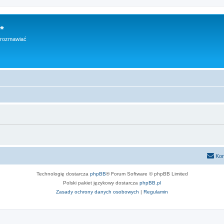
*
h rozmawiać
Kon
Technologię dostarcza
phpBB
® Forum Software © phpBB Limited
Polski pakiet językowy dostarcza
phpBB.pl
Zasady ochrony danych osobowych
|
Regulamin