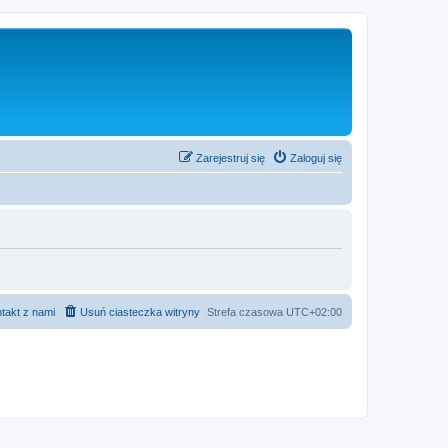
Zarejestruj się
Zaloguj się
takt z nami
Usuń ciasteczka witryny
Strefa czasowa
UTC+02:00