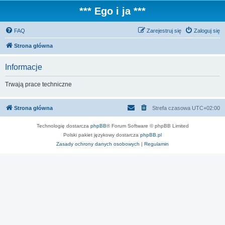
*** Ego i ja ***
FAQ
Zarejestruj się
Zaloguj się
Strona główna
Informacje
Trwają prace techniczne
Strona główna
Strefa czasowa
UTC+02:00
Technologię dostarcza
phpBB
® Forum Software © phpBB Limited
Polski pakiet językowy dostarcza
phpBB.pl
Zasady ochrony danych osobowych
|
Regulamin