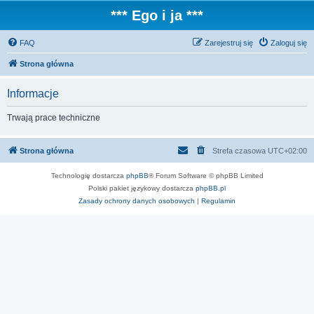
*** Ego i ja ***
FAQ
Zarejestruj się
Zaloguj się
Strona główna
Informacje
Trwają prace techniczne
Strona główna
Strefa czasowa
UTC+02:00
Technologię dostarcza
phpBB
® Forum Software © phpBB Limited
Polski pakiet językowy dostarcza
phpBB.pl
Zasady ochrony danych osobowych
|
Regulamin