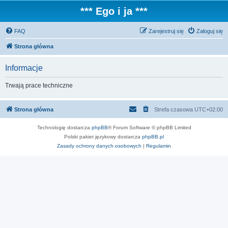
*** Ego i ja ***
FAQ
Zarejestruj się
Zaloguj się
Strona główna
Informacje
Trwają prace techniczne
Strona główna
Strefa czasowa
UTC+02:00
Technologię dostarcza
phpBB
® Forum Software © phpBB Limited
Polski pakiet językowy dostarcza
phpBB.pl
Zasady ochrony danych osobowych
|
Regulamin