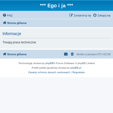
*** Ego i ja ***
FAQ
Zarejestruj się
Zaloguj się
Strona główna
Informacje
Trwają prace techniczne
Strona główna
Strefa czasowa
UTC+02:00
Technologię dostarcza
phpBB
® Forum Software © phpBB Limited
Polski pakiet językowy dostarcza
phpBB.pl
Zasady ochrony danych osobowych
|
Regulamin