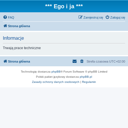
*** Ego i ja ***
FAQ
Zarejestruj się
Zaloguj się
Strona główna
Informacje
Trwają prace techniczne
Strona główna
Strefa czasowa
UTC+02:00
Technologię dostarcza
phpBB
® Forum Software © phpBB Limited
Polski pakiet językowy dostarcza
phpBB.pl
Zasady ochrony danych osobowych
|
Regulamin