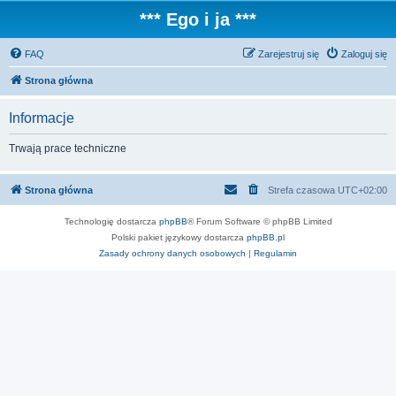
*** Ego i ja ***
FAQ
Zarejestruj się
Zaloguj się
Strona główna
Informacje
Trwają prace techniczne
Strona główna
Strefa czasowa
UTC+02:00
Technologię dostarcza
phpBB
® Forum Software © phpBB Limited
Polski pakiet językowy dostarcza
phpBB.pl
Zasady ochrony danych osobowych
|
Regulamin