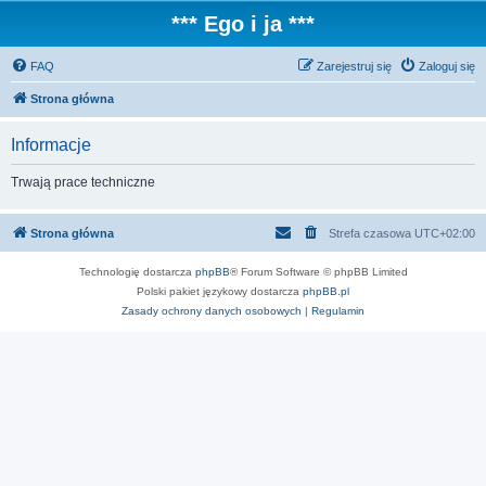
*** Ego i ja ***
FAQ
Zarejestruj się
Zaloguj się
Strona główna
Informacje
Trwają prace techniczne
Strona główna
Strefa czasowa
UTC+02:00
Technologię dostarcza
phpBB
® Forum Software © phpBB Limited
Polski pakiet językowy dostarcza
phpBB.pl
Zasady ochrony danych osobowych
|
Regulamin