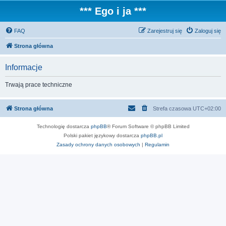
*** Ego i ja ***
FAQ
Zarejestruj się
Zaloguj się
Strona główna
Informacje
Trwają prace techniczne
Strona główna
Strefa czasowa
UTC+02:00
Technologię dostarcza
phpBB
® Forum Software © phpBB Limited
Polski pakiet językowy dostarcza
phpBB.pl
Zasady ochrony danych osobowych
|
Regulamin