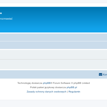
*
h rozmawiać
Kon
Technologię dostarcza
phpBB
® Forum Software © phpBB Limited
Polski pakiet językowy dostarcza
phpBB.pl
Zasady ochrony danych osobowych
|
Regulamin