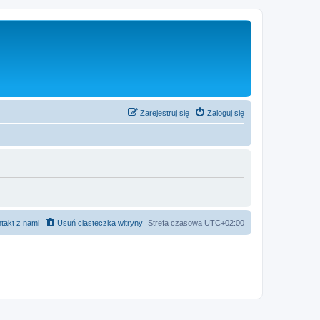
Zarejestruj się
Zaloguj się
takt z nami
Usuń ciasteczka witryny
Strefa czasowa
UTC+02:00