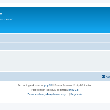
*
h rozmawiać
Kon
Technologię dostarcza
phpBB
® Forum Software © phpBB Limited
Polski pakiet językowy dostarcza
phpBB.pl
Zasady ochrony danych osobowych
|
Regulamin