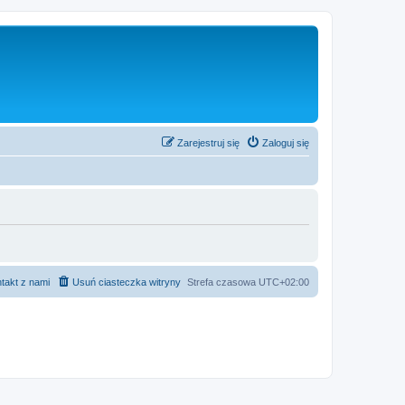
Zarejestruj się
Zaloguj się
takt z nami
Usuń ciasteczka witryny
Strefa czasowa
UTC+02:00