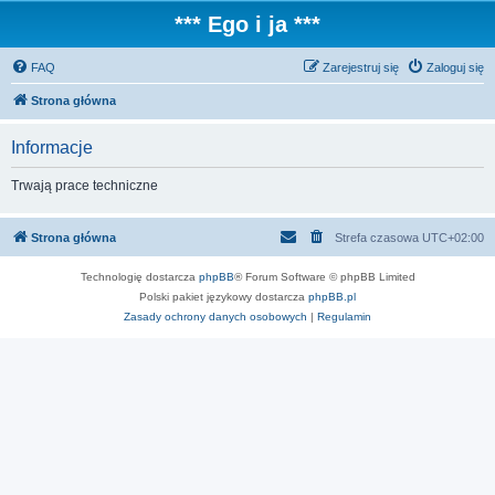
*** Ego i ja ***
FAQ
Zarejestruj się
Zaloguj się
Strona główna
Informacje
Trwają prace techniczne
Strona główna
Strefa czasowa
UTC+02:00
Technologię dostarcza
phpBB
® Forum Software © phpBB Limited
Polski pakiet językowy dostarcza
phpBB.pl
Zasady ochrony danych osobowych
|
Regulamin