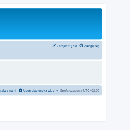
Zarejestruj się
Zaloguj się
takt z nami
Usuń ciasteczka witryny
Strefa czasowa
UTC+02:00