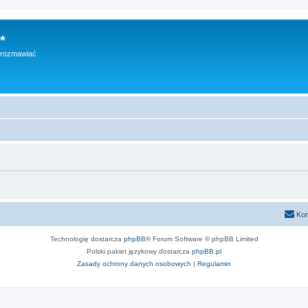
*
h rozmawiać
Kon
Technologię dostarcza
phpBB
® Forum Software © phpBB Limited
Polski pakiet językowy dostarcza
phpBB.pl
Zasady ochrony danych osobowych
|
Regulamin