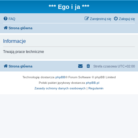
*** Ego i ja ***
FAQ
Zarejestruj się
Zaloguj się
Strona główna
Informacje
Trwają prace techniczne
Strona główna
Strefa czasowa
UTC+02:00
Technologię dostarcza
phpBB
® Forum Software © phpBB Limited
Polski pakiet językowy dostarcza
phpBB.pl
Zasady ochrony danych osobowych
|
Regulamin