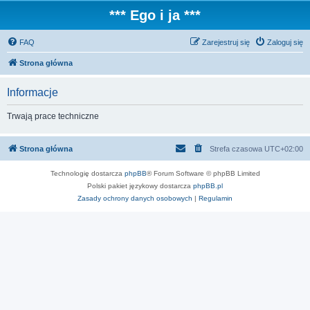
*** Ego i ja ***
FAQ
Zarejestruj się
Zaloguj się
Strona główna
Informacje
Trwają prace techniczne
Strona główna
Strefa czasowa
UTC+02:00
Technologię dostarcza
phpBB
® Forum Software © phpBB Limited
Polski pakiet językowy dostarcza
phpBB.pl
Zasady ochrony danych osobowych
|
Regulamin