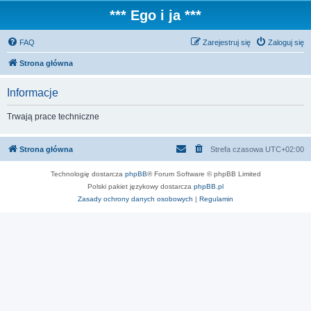
*** Ego i ja ***
FAQ
Zarejestruj się
Zaloguj się
Strona główna
Informacje
Trwają prace techniczne
Strona główna
Strefa czasowa
UTC+02:00
Technologię dostarcza
phpBB
® Forum Software © phpBB Limited
Polski pakiet językowy dostarcza
phpBB.pl
Zasady ochrony danych osobowych
|
Regulamin