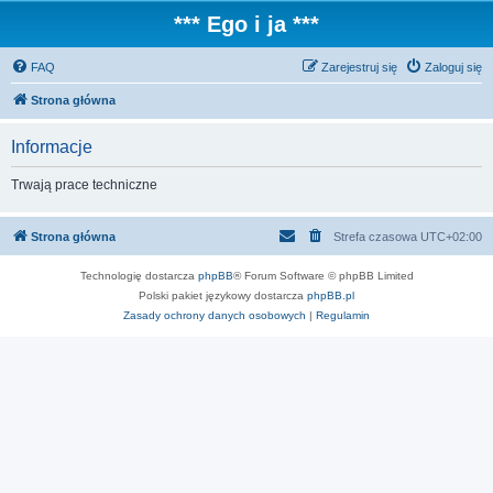
*** Ego i ja ***
FAQ
Zarejestruj się
Zaloguj się
Strona główna
Informacje
Trwają prace techniczne
Strona główna
Strefa czasowa
UTC+02:00
Technologię dostarcza
phpBB
® Forum Software © phpBB Limited
Polski pakiet językowy dostarcza
phpBB.pl
Zasady ochrony danych osobowych
|
Regulamin