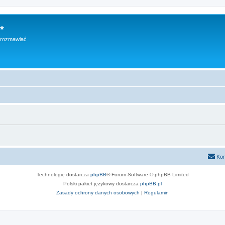
*
h rozmawiać
Kon
Technologię dostarcza
phpBB
® Forum Software © phpBB Limited
Polski pakiet językowy dostarcza
phpBB.pl
Zasady ochrony danych osobowych
|
Regulamin