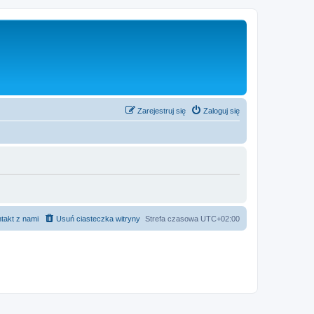
Zarejestruj się
Zaloguj się
takt z nami
Usuń ciasteczka witryny
Strefa czasowa
UTC+02:00